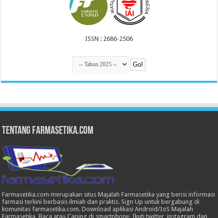
ISSN : 2686-2506
Tentang Farmasetika.com
Farmasetika.com merupakan situs Majalah Farmasetika yang berisi informasi
farmasi terkini berbasis ilmiah dan praktis. Sign Up untuk bergabung di
komunitas farmasetika.com. Download aplikasi Android/IoS Majalah
Farmasetika, Baca atau Caping di smartphone, Ikuti twitter, instagram dan