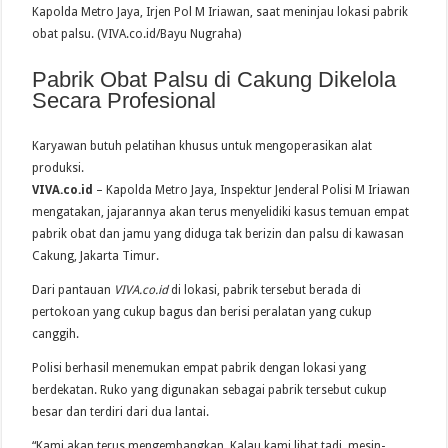
Kapolda Metro Jaya, Irjen Pol M Iriawan, saat meninjau lokasi pabrik
obat palsu. (VIVA.co.id/Bayu Nugraha)
Pabrik Obat Palsu di Cakung Dikelola
Secara Profesional
Karyawan butuh pelatihan khusus untuk mengoperasikan alat
produksi.
VIVA.co.id
– Kapolda Metro Jaya, Inspektur Jenderal Polisi M Iriawan
mengatakan, jajarannya akan terus menyelidiki kasus temuan empat
pabrik obat dan jamu yang diduga tak berizin dan palsu di kawasan
Cakung, Jakarta Timur.
Dari pantauan
VIVA.co.id
di lokasi, pabrik tersebut berada di
pertokoan yang cukup bagus dan berisi peralatan yang cukup
canggih.
Polisi berhasil menemukan empat pabrik dengan lokasi yang
berdekatan. Ruko yang digunakan sebagai pabrik tersebut cukup
besar dan terdiri dari dua lantai.
“Kami akan terus mengembangkan. Kalau kami lihat tadi, mesin-