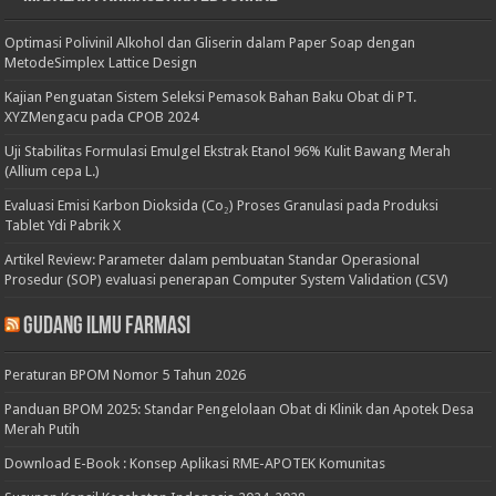
Optimasi Polivinil Alkohol dan Gliserin dalam Paper Soap dengan
MetodeSimplex Lattice Design
Kajian Penguatan Sistem Seleksi Pemasok Bahan Baku Obat di PT.
XYZMengacu pada CPOB 2024
Uji Stabilitas Formulasi Emulgel Ekstrak Etanol 96% Kulit Bawang Merah
(Allium cepa L.)
Evaluasi Emisi Karbon Dioksida (Co₂) Proses Granulasi pada Produksi
Tablet Ydi Pabrik X
Artikel Review: Parameter dalam pembuatan Standar Operasional
Prosedur (SOP) evaluasi penerapan Computer System Validation (CSV)
Gudang Ilmu Farmasi
Peraturan BPOM Nomor 5 Tahun 2026
Panduan BPOM 2025: Standar Pengelolaan Obat di Klinik dan Apotek Desa
Merah Putih
Download E-Book : Konsep Aplikasi RME-APOTEK Komunitas