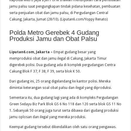
Kapolda Metro Jaya Irjen Pol M Iriawan menunjukan cara pembuatan
jamu palsu saat pengungkapan tindak pidana kesehatan, pembuatan
serta penjualan obat dan jamu palsu, di Pergudangan Central
Cakung, Jakarta, Jumat (28/10). (Liputan6.com/Yoppy Renato)
Polda Metro Gerebek 4 Gudang
Produksi Jamu dan Obat Palsu
Liputan6.com, Jakarta –
Empat gudang besar yang
memproduksi obat dan jamu ilegal di Cakung, Jakarta Timur
digerebek polisi. Dua gudang ada di komplek pergudangan Centra
Cakung Blok F 37, F 38, F 39, serta blok K 50.
Dari gudang ini, 25 orang digelandang ke kantor polisi. Mereka
dimintai keterangan soal obat palsu dan ilegal yang diproduksi.
Sementara itu, dua gudang lagi yang ada di kompleks Pergudangan
Green Sedayu Biz Park Blok GS 6 No 118 dan 120 serta blok GS 11 No
1. Sebanyak 50 orang juga turut serta dibawa dari gudang produksi
jamu oplosan dan ilegal yang mereka produksi.
Keempat gudang tersebut dikendalikan oleh satu orang pengawas.