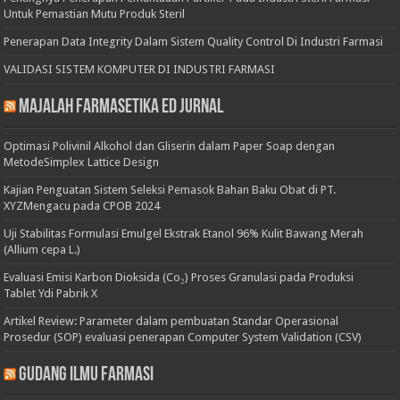
Untuk Pemastian Mutu Produk Steril
Penerapan Data Integrity Dalam Sistem Quality Control Di Industri Farmasi
VALIDASI SISTEM KOMPUTER DI INDUSTRI FARMASI
Majalah Farmasetika Ed Jurnal
Optimasi Polivinil Alkohol dan Gliserin dalam Paper Soap dengan
MetodeSimplex Lattice Design
Kajian Penguatan Sistem Seleksi Pemasok Bahan Baku Obat di PT.
XYZMengacu pada CPOB 2024
Uji Stabilitas Formulasi Emulgel Ekstrak Etanol 96% Kulit Bawang Merah
(Allium cepa L.)
Evaluasi Emisi Karbon Dioksida (Co₂) Proses Granulasi pada Produksi
Tablet Ydi Pabrik X
Artikel Review: Parameter dalam pembuatan Standar Operasional
Prosedur (SOP) evaluasi penerapan Computer System Validation (CSV)
Gudang Ilmu Farmasi