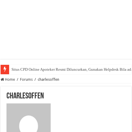
Situs CPD Online Apoteker Resmi Diluncurkan, Gunakan Helpdesk Bila ad
Home
/
Forums
/
charlesoffen
charlesoffen