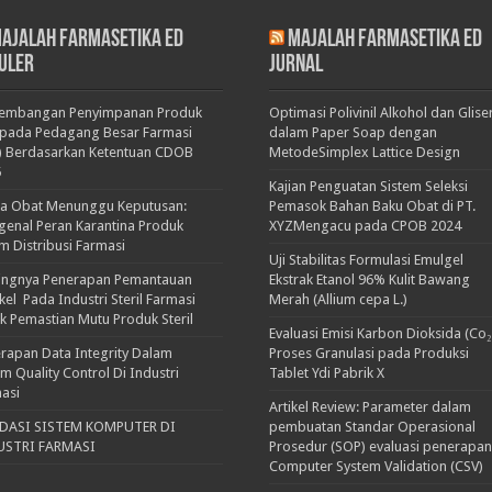
ajalah Farmasetika Ed
Majalah Farmasetika Ed
uler
Jurnal
kembangan Penyimpanan Produk
Optimasi Polivinil Alkohol dan Glise
pada Pedagang Besar Farmasi
dalam Paper Soap dengan
) Berdasarkan Ketentuan CDOB
MetodeSimplex Lattice Design
5
Kajian Penguatan Sistem Seleksi
ka Obat Menunggu Keputusan:
Pemasok Bahan Baku Obat di PT.
enal Peran Karantina Produk
XYZMengacu pada CPOB 2024
m Distribusi Farmasi
Uji Stabilitas Formulasi Emulgel
ingnya Penerapan Pemantauan
Ekstrak Etanol 96% Kulit Bawang
ikel Pada Industri Steril Farmasi
Merah (Allium cepa L.)
k Pemastian Mutu Produk Steril
Evaluasi Emisi Karbon Dioksida (Co₂
rapan Data Integrity Dalam
Proses Granulasi pada Produksi
em Quality Control Di Industri
Tablet Ydi Pabrik X
asi
Artikel Review: Parameter dalam
IDASI SISTEM KOMPUTER DI
pembuatan Standar Operasional
USTRI FARMASI
Prosedur (SOP) evaluasi penerapan
Computer System Validation (CSV)