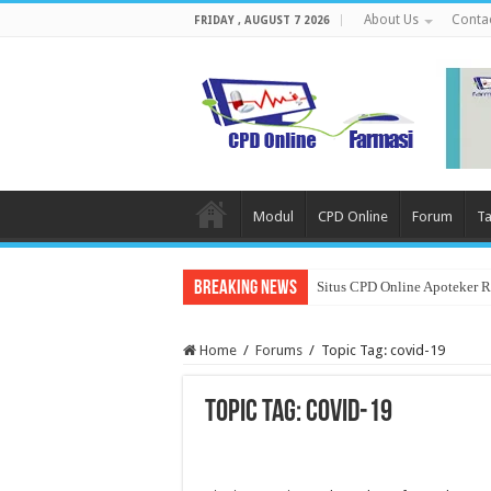
About Us
Conta
FRIDAY , AUGUST 7 2026
Modul
CPD Online
Forum
Ta
Breaking News
Situs CPD Online Apoteker 
Home
/
Forums
/
Topic Tag: covid-19
Topic Tag: covid-19