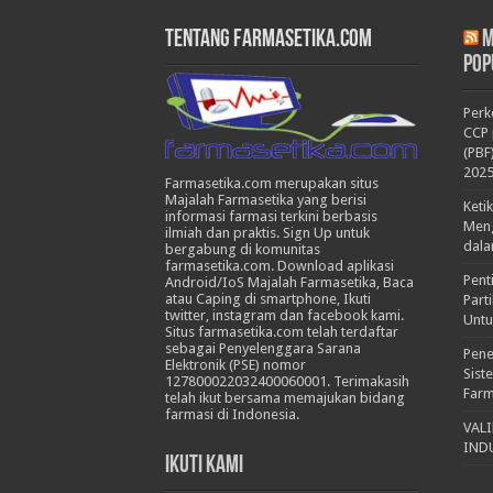
Tentang Farmasetika.com
M
Pop
Per
CCP 
(PBF
202
Farmasetika.com merupakan situs
Majalah Farmasetika yang berisi
Keti
informasi farmasi terkini berbasis
Meng
ilmiah dan praktis. Sign Up untuk
dala
bergabung di komunitas
farmasetika.com. Download aplikasi
Pent
Android/IoS Majalah Farmasetika, Baca
atau Caping di smartphone, Ikuti
Part
twitter, instagram dan facebook kami.
Untu
Situs farmasetika.com telah terdaftar
sebagai Penyelenggara Sarana
Pene
Elektronik (PSE) nomor
Sist
127800022032400060001. Terimakasih
Farm
telah ikut bersama memajukan bidang
farmasi di Indonesia.
VAL
IND
Ikuti Kami