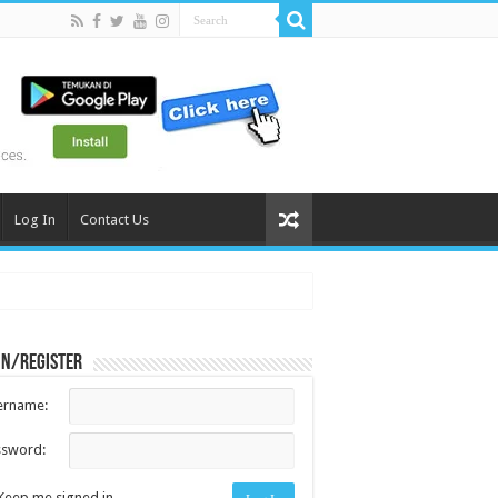
Log In
Contact Us
in/register
ername:
ssword:
Keep me signed in