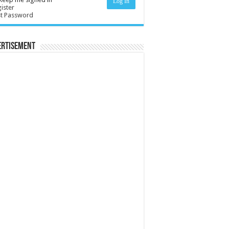
Log In
ister
st Password
ertisement