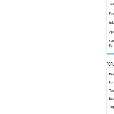
Tid
Pas
tid
Apo
Car
Far
Foru
Reg
Fo
Top
Rep
Top