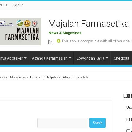
ct Us
Log In
nya Apoteker
Agenda Kefarmasian
Lowongan Kerja
Checkout
Resmi Diluncurkan, Gunakan Helpdesk Bila ada Kendala
Log 
Us
Pa