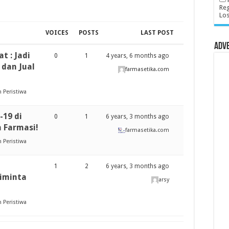
Reg
Lo
VOICES
POSTS
LAST POST
Adv
 : Jadi
0
1
4 years, 6 months ago
 dan Jual
farmasetika.com
 Peristiwa
-19 di
0
1
6 years, 3 months ago
 Farmasi!
farmasetika.com
 Peristiwa
1
2
6 years, 3 months ago
Diminta
arsy
 Peristiwa