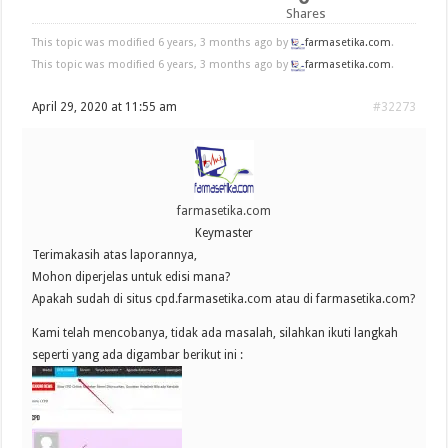
Shares
This topic was modified 6 years, 3 months ago by
farmasetika.com
.
This topic was modified 6 years, 3 months ago by
farmasetika.com
.
April 29, 2020 at 11:55 am
#32273
farmasetika.com
Keymaster
Terimakasih atas laporannya,
Mohon diperjelas untuk edisi mana?
Apakah sudah di situs cpd.farmasetika.com atau di farmasetika.com?
Kami telah mencobanya, tidak ada masalah, silahkan ikuti langkah
seperti yang ada digambar berikut ini :