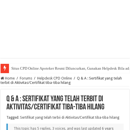
Situs CPD Online Apoteker Resmi Diluncurkan, Gunakan Helpdesk Bila ad
CPD Online Majalah Farmasetika Berikan Lebih dari 50 SKP Apoteker Grat
Home
/
Forums
/
Helpdesk CPD Online
/
Q & A : Sertifikat yang telah
terbit di Aktivitas/Certifikat tiba-tiba hilang
Q & A : Sertifikat yang telah terbit di
Aktivitas/Certifikat tiba-tiba hilang
Tagged:
Sertifikat yang telah terbii di Aktivitas/Certifikat tiba-tiba hilang
This topic has 5 replies, 3 voices, and was last updated
6 years