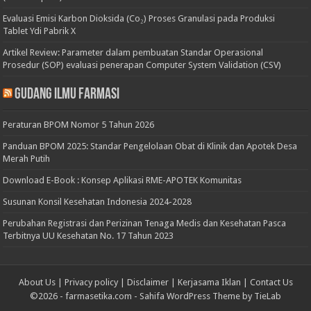
Evaluasi Emisi Karbon Dioksida (Co₂) Proses Granulasi pada Produksi
Tablet Ydi Pabrik X
Artikel Review: Parameter dalam pembuatan Standar Operasional
Prosedur (SOP) evaluasi penerapan Computer System Validation (CSV)
Gudang Ilmu Farmasi
Peraturan BPOM Nomor 5 Tahun 2026
Panduan BPOM 2025: Standar Pengelolaan Obat di Klinik dan Apotek Desa
Merah Putih
Download E-Book : Konsep Aplikasi RME-APOTEK Komunitas
Susunan Konsil Kesehatan Indonesia 2024-2028
Perubahan Registrasi dan Perizinan Tenaga Medis dan Kesehatan Pasca
Terbitnya UU Kesehatan No. 17 Tahun 2023
About Us
|
Privacy policy
|
Disclaimer
|
Kerjasama Iklan
|
Contact Us
©2026 -
farmasetika.com
-
Sahifa WordPress Theme by TieLab