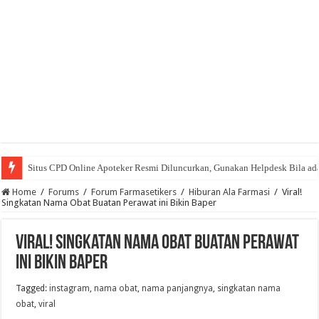
Situs CPD Online Apoteker Resmi Diluncurkan, Gunakan Helpdesk Bila ad
Home
/
Forums
/
Forum Farmasetikers
/
Hiburan Ala Farmasi
/
Viral!
Singkatan Nama Obat Buatan Perawat ini Bikin Baper
Viral! Singkatan Nama Obat Buatan Perawat
ini Bikin Baper
Tagged:
instagram
,
nama obat
,
nama panjangnya
,
singkatan nama
obat
,
viral