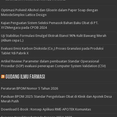
Optimasi Polivinil Alkohol dan Gliserin dalam Paper Soap dengan
MetodeSimplex Lattice Design
Kajian Penguatan Sistem Seleksi Pemasok Bahan Baku Obat di PT.
XYZMengacu pada CPOB 2024
Uji Stabilitas Formulasi Emulgel Ekstrak Etanol 96% Kulit Bawang Merah
(Allium cepa L.)
Evaluasi Emisi Karbon Dioksida (Co₂) Proses Granulasi pada Produksi
Tablet Ydi Pabrik X
Artikel Review: Parameter dalam pembuatan Standar Operasional
Prosedur (SOP) evaluasi penerapan Computer System Validation (CSV)
Gudang Ilmu Farmasi
Peraturan BPOM Nomor 5 Tahun 2026
Panduan BPOM 2025: Standar Pengelolaan Obat di Klinik dan Apotek Desa
Merah Putih
Download E-Book : Konsep Aplikasi RME-APOTEK Komunitas