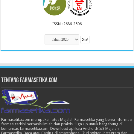
ISSN : 2686-2506
Tentang Farmasetika.com
Farmasetika.com merupakan situs Majalah Farmasetika yang berisi informasi
farmasi terkini berbasis ilmiah dan praktis. Sign Up untuk bergabung di
komunitas farmasetika.com. Download aplikasi Android/IoS Majalah
Farmasetika, Baca atau Caping di smartphone, Ikuti twitter, instagram dan