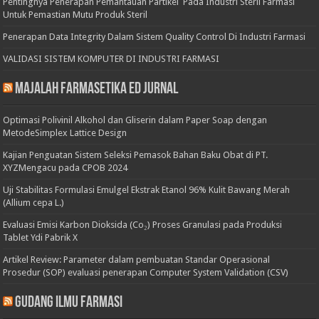
Pentingnya Penerapan Pemantauan Partikel Pada Industri Steril Farmasi
Untuk Pemastian Mutu Produk Steril
Penerapan Data Integrity Dalam Sistem Quality Control Di Industri Farmasi
VALIDASI SISTEM KOMPUTER DI INDUSTRI FARMASI
Majalah Farmasetika Ed Jurnal
Optimasi Polivinil Alkohol dan Gliserin dalam Paper Soap dengan
MetodeSimplex Lattice Design
Kajian Penguatan Sistem Seleksi Pemasok Bahan Baku Obat di PT.
XYZMengacu pada CPOB 2024
Uji Stabilitas Formulasi Emulgel Ekstrak Etanol 96% Kulit Bawang Merah
(Allium cepa L.)
Evaluasi Emisi Karbon Dioksida (Co₂) Proses Granulasi pada Produksi
Tablet Ydi Pabrik X
Artikel Review: Parameter dalam pembuatan Standar Operasional
Prosedur (SOP) evaluasi penerapan Computer System Validation (CSV)
Gudang Ilmu Farmasi