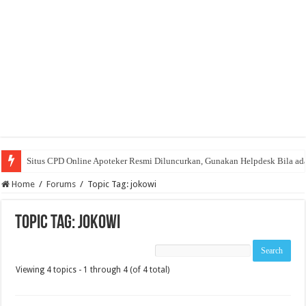
Situs CPD Online Apoteker Resmi Diluncurkan, Gunakan Helpdesk Bila ad
Home
/
Forums
/
Topic Tag: jokowi
Topic Tag: jokowi
Viewing 4 topics - 1 through 4 (of 4 total)