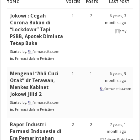
TOPIC
VOICES
POSTS
LAST POST
Jokowi : Cegah
1
2
6 years, 3
Corona Bukan di
months ago
“Lockdown” Tapi
arsy
PSBB, Apotek Diminta
Tetap Buka
Started by:
farmasetika.com
in:
Farmasi dalam Peristiwa
Mengenal “Ahli Cuci
1
1
6 years, 9
Otak” dr Terawan,
months ago
Menkes Kabinet
farmasetika.com
Jokowi Jilid 2
Started by:
farmasetika.com
in:
Farmasi dalam Peristiwa
Rapor Industri
2
2
7 years, 1
Farmasi Indonesia di
month ago
Era Pemerintahan
Adham Rizki Ananda