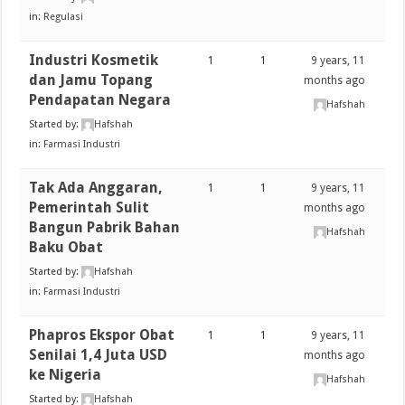
in:
Regulasi
Industri Kosmetik
1
1
9 years, 11
dan Jamu Topang
months ago
Pendapatan Negara
Hafshah
Started by:
Hafshah
in:
Farmasi Industri
Tak Ada Anggaran,
1
1
9 years, 11
Pemerintah Sulit
months ago
Bangun Pabrik Bahan
Hafshah
Baku Obat
Started by:
Hafshah
in:
Farmasi Industri
Phapros Ekspor Obat
1
1
9 years, 11
Senilai 1,4 Juta USD
months ago
ke Nigeria
Hafshah
Started by:
Hafshah