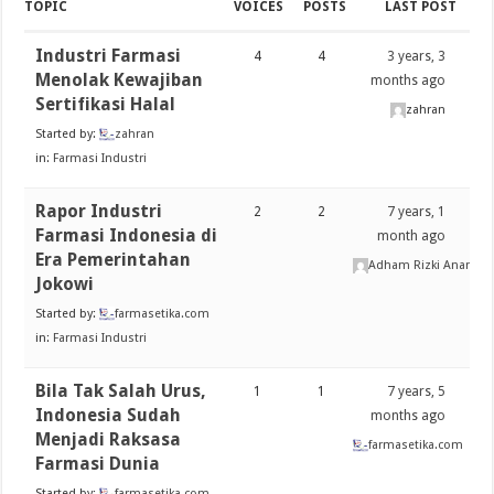
TOPIC
VOICES
POSTS
LAST POST
Industri Farmasi
4
4
3 years, 3
Menolak Kewajiban
months ago
Sertifikasi Halal
zahran
Started by:
zahran
in:
Farmasi Industri
Rapor Industri
2
2
7 years, 1
Farmasi Indonesia di
month ago
Era Pemerintahan
Adham Rizki Ananda
Jokowi
Started by:
farmasetika.com
in:
Farmasi Industri
Bila Tak Salah Urus,
1
1
7 years, 5
Indonesia Sudah
months ago
Menjadi Raksasa
farmasetika.com
Farmasi Dunia
Started by:
farmasetika.com