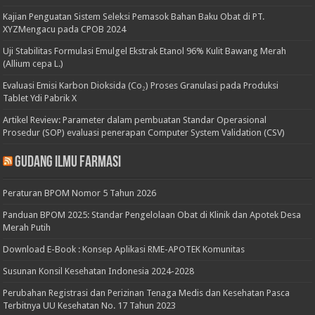
Kajian Penguatan Sistem Seleksi Pemasok Bahan Baku Obat di PT.
XYZMengacu pada CPOB 2024
Uji Stabilitas Formulasi Emulgel Ekstrak Etanol 96% Kulit Bawang Merah
(Allium cepa L.)
Evaluasi Emisi Karbon Dioksida (Co₂) Proses Granulasi pada Produksi
Tablet Ydi Pabrik X
Artikel Review: Parameter dalam pembuatan Standar Operasional
Prosedur (SOP) evaluasi penerapan Computer System Validation (CSV)
Gudang Ilmu Farmasi
Peraturan BPOM Nomor 5 Tahun 2026
Panduan BPOM 2025: Standar Pengelolaan Obat di Klinik dan Apotek Desa
Merah Putih
Download E-Book : Konsep Aplikasi RME-APOTEK Komunitas
Susunan Konsil Kesehatan Indonesia 2024-2028
Perubahan Registrasi dan Perizinan Tenaga Medis dan Kesehatan Pasca
Terbitnya UU Kesehatan No. 17 Tahun 2023