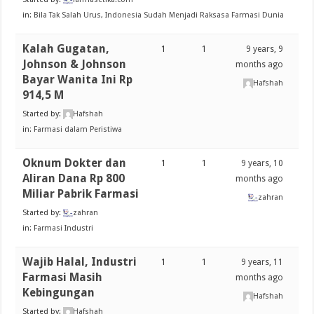
in:
Bila Tak Salah Urus, Indonesia Sudah Menjadi Raksasa Farmasi Dunia
Kalah Gugatan,
1
1
9 years, 9
Johnson & Johnson
months ago
Bayar Wanita Ini Rp
Hafshah
914,5 M
Started by:
Hafshah
in:
Farmasi dalam Peristiwa
Oknum Dokter dan
1
1
9 years, 10
Aliran Dana Rp 800
months ago
Miliar Pabrik Farmasi
zahran
Started by:
zahran
in:
Farmasi Industri
Wajib Halal, Industri
1
1
9 years, 11
Farmasi Masih
months ago
Kebingungan
Hafshah
Started by:
Hafshah